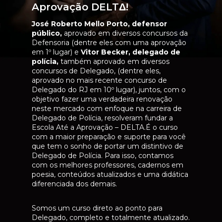
12. Cooperação Jurídica internacional. Fontes 
Aprovação DELTΔ!
internacionais e nacionais.
José Roberto Mello Porto, defensor 
Sujeitos da cooperação.
público,
 aprovado em diversos concursos da 
Espécies. Via diplomática. Via da autoridade 
Defensoria (dentre eles com uma aprovação 
central.
em 1º lugar) e 
Vitor Becker, delegado de 
Via do contato direto entre autoridades. 
polícia,
 também aprovado em diversos 
Assistência jurídica internacional. Carta 
concursos de Delegado, (dentre eles, 
Rogatória. Auxílio Direto.
aprovado no mais recente concurso de 
Homologação de Sentença
Delegado do RJ em 10º lugar), juntos, com o 
Estrangeira. Extradição.
objetivo fazer uma verdadeira renovação 
Produção de prova no exterior. Prestação de 
neste mercado com enfoque na carreira de 
alimentos no exterior. A Convenção sobre os 
Delegado de Polícia, resolveram fundar a 
Aspectos Civis do
Escola Até a Aprovação – DELTA.É o curso 
Sequestro Internacional de
com a maior preparação e suporte para você 
Crianças e seu regime jurídico. 13. Direito
que tem o sonho de portar um distintivo de 
Internacional do Meio Ambiente.
Delegado de Polícia. 
Para isso, contamos 
com os melhores professores, cadernos em 
Vinicius Dalazoana
poesia, conteúdos atualizados e uma didática 
Bacharel em Direito pela UEPG. Pós-
diferenciada dos demais.
graduado em Direito Tributário pela FGV - 
Escola de São Paulo (premiado com a mais 
Somos um curso direto ao ponto para 
alta média de notas da Turma
Delegado, completo e totalmente atualizado. 