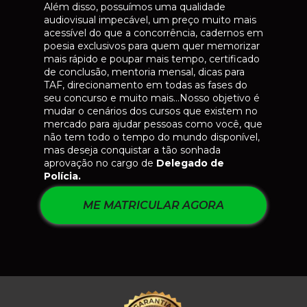
4). Pós-graduado em Direito Penal e 
Além disso, possuímos uma qualidade 
Processual Penal pela Universidade
audiovisual impecável, um preço muito mais 
Anhanguera. Atualmente, exerce o cargo de 
acessível do que a concorrência, cadernos em 
oficial de Gabinete da Justiça Federal do 
poesia exclusivos para quem quer memorizar 
Paraná, Subseção Judiciária de Pitanga/PR.
mais rápido e poupar mais tempo, certificado 
Possui experiência como professor em cursos 
de conclusão, mentoria mensal, dicas para 
preparatórios para concursos desde 2014.
TAF, direcionamento em todas as fases do 
Apresenta uma vasta experiência em 
seu concurso e muito mais…Nosso objetivo é 
Direito Internacional, destacando sua autoria 
mudar o cenários dos cursos que existem no 
mercado para ajudar pessoas como você, que 
no artigo científico "O genocídio ruandês: 
não tem todo o tempo do mundo disponível, 
ensaio das possíveis razões" e nos 
mas deseja conquistar a tão sonhada 
comentários aos Impostos Aduaneiros da 
aprovação no cargo de 
Delegado de 
obra "Comentários ao Código Tributário 
Polícia.
Nacional. É membro efetivo do Instituto 
Paranaense de Direito Processual. Possui 
ME MATRICULAR AGORA
destaque na área acadêmica com artigos 
científicos publicados em Revistas com Qualis 
A, B-1 e B2. Ainda, é autor do 
livro "Competência Cível da Justiça Federal e 
dos Juizados Especiais Federais" (em 
coautoria com Antônio César Bochenek). Já 
foi professor de Direito Tributário em cursos 
de EAD da Justiça Federal do Paraná.