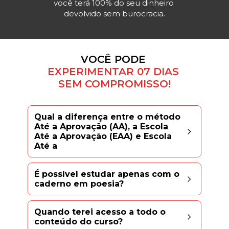
você terá 100% do seu dinheiro 
devolvido sem burocracia.
VOCÊ PODE
EXPERIMENTAR 07 DIAS 
SEM COMPROMISSO!
Qual a diferença entre o método 
Até a Aprovação (AA), a Escola 
Até a Aprovação (EAA) e Escola 
Até a
O curso Até a Aprovação (AA) é o curso que 
ensina o método de estudo do defensor 
É possível estudar apenas com o 
público José Roberto Mello Porto, aprovado 
caderno em poesia?
com sucesso por milhares de alunos. A partir 
Sim! Nossos cadernos em poesia são 
dele, o José criou a Escola Até a Aprovação 
exatamente o que você encontra nas aulas 
Quando terei acesso a todo o 
(EAA), curso que fornece o material jurídico 
de vídeo e são constantemente atualizados. 
conteúdo do curso?
que você precisa para estudar, em vídeo aula 