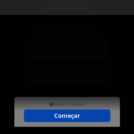
Sua inscrição está 
quase concluída!
Responda abaixo à pesquisa e, depois, 
entre no grupo de inscritos para receber os 
links e materiais da Operação DELTA.